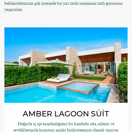
beklentilerinizin çok üzerinde bir yaz tatili sunmanın tatlı gururunu
yaşayalım.
AMBER LAGOON SÜİT
Doğayla iç içe tasarladığımız bu konforlu oda, aileniz ve
sevdiklerinizle kusursuz anılar biriktirmenize olanak tanıyor.