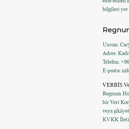
elde edilen 
bilgileri ye
Regnum 
Unvan: Cary
Adres: Kadr
Telefon: +9
E-posta:
in
VERBİS Ver
Regnum Hot
bir Veri Ko
veya şikâyetl
KVKK İleti