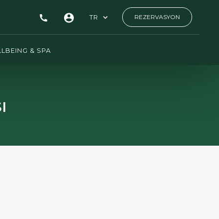
TR
REZERVASYON
LBEING & SPA
ı