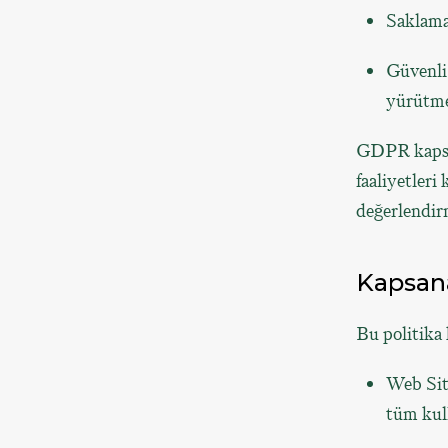
Saklama 
Güvenli 
yürütme
GDPR kapsam
faaliyetleri
değerlendir
Kapsana
Bu politika 
Web Sit
tüm kull