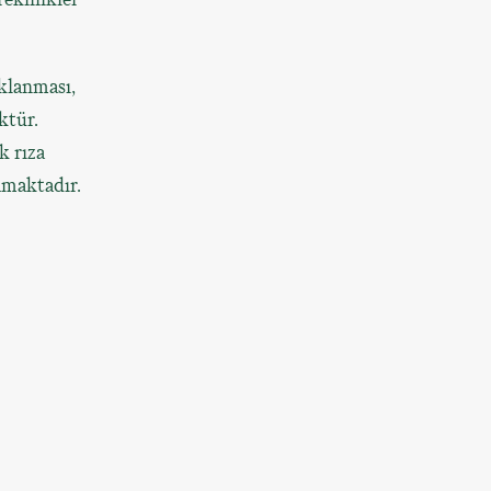
klanması,
ktür.
k rıza
amaktadır.