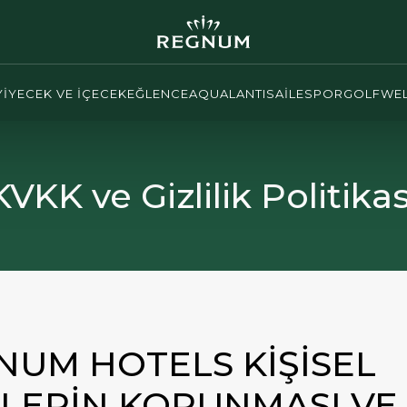
YİYECEK VE İÇECEK
EĞLENCE
AQUALANTIS
AİLE
SPOR
GOLF
WEL
KVKK ve Gizlilik Politikas
NUM HOTELS KİŞİSEL
İLERİN KORUNMASI VE