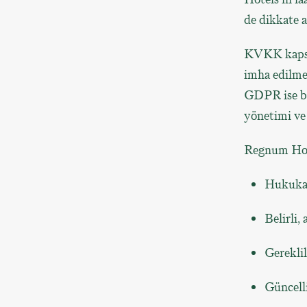
de dikkate 
KVKK kapsam
imha edilmes
GDPR ise bu 
yönetimi ve 
Regnum Hote
Hukuka 
Belirli,
Gereklil
Güncell