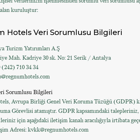
kişisel verilerinizin işlenmesinden sorumlu veri sorumlusu a
r alan kuruluştur:
Hotels Veri Sorumlusu Bilgileri
a Turizm Yatırımları A.Ş
iye Mah. Kadriye 30 sk. No: 21 Serik / Antalya
0 (242) 710 34 34
fo@regnumhotels.com
i Sorumlusu Bilgileri
els, Avrupa Birliği Genel Veri Koruma Tüzüğü (GDPR) 
ruma Görevlisi atamıştır. GDPR kapsamındaki talepleriniz, 
eriniz için aşağıdaki iletişim kanalı aracılığıyla irtibata geçe
şim Adresi:
kvkk@regnumhotels.com