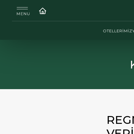
OTELLERİMİZ
REG
VER