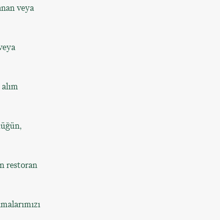
anan veya
 veya
 alım
düğün,
in restoran
amalarımızı