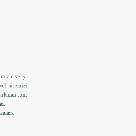
imizin ve iş
 web sitemizi
rarlanan tüm
ar.
salara