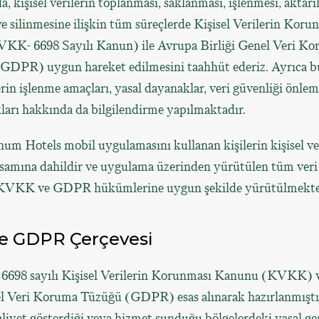
 kişisel verilerin toplanması, saklanması, işlenmesi, aktarı
 silinmesine ilişkin tüm süreçlerde Kişisel Verilerin Koru
K- 6698 Sayılı Kanun) ile Avrupa Birliği Genel Veri K
GDPR) uygun hareket edilmesini taahhüt ederiz. Ayrıca bu
lerin işlenme amaçları, yasal dayanaklar, veri güvenliği önlemle
kları hakkında da bilgilendirme yapılmaktadır.
um Hotels mobil uygulamasını kullanan kişilerin kişisel ver
psamına dahildir ve uygulama üzerinden yürütülen tüm veri
i KVKK ve GDPR hükümlerine uygun şekilde yürütülmekte
e GDPR Çerçevesi
, 6698 sayılı Kişisel Verilerin Korunması Kanunu (KVKK) 
el Veri Koruma Tüzüğü (GDPR) esas alınarak hazırlanmışt
aliyet gösterdiği veya hizmet sunduğu bölgelerdeki yasal ger