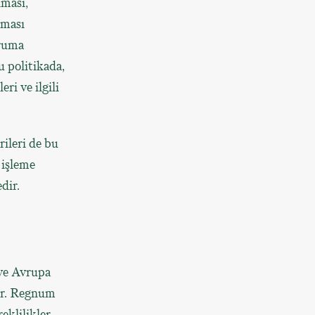
lması,
nması
oruma
 politikada,
ri ve ilgili
ileri de bu
 işleme
dir.
ve Avrupa
ır. Regnum
eklilikler