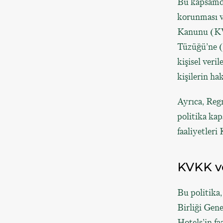
Bu kapsamda,
korunması ve
Kanunu (KVK
Tüzüğü’ne (
kişisel veri
kişilerin ha
Ayrıca, Regn
politika ka
faaliyetler
KVKK v
Bu politika
Birliği Gen
Hotels’in fa