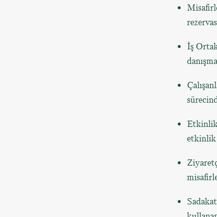
Misafir
rezervas
İş Ortak
danışman
Çalışan
sürecind
Etkinlik
etkinlik
Ziyaretç
misafirl
Sadakat
kullanan