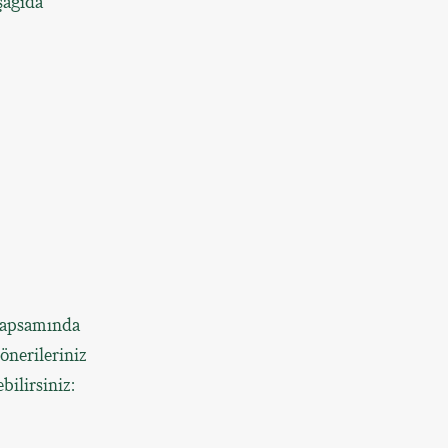
şağıda
kapsamında
önerileriniz
bilirsiniz: