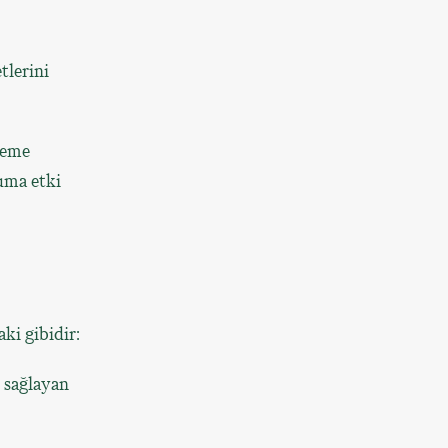
tlerini
leme
ruma etki
aki gibidir:
 sağlayan