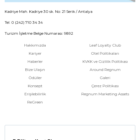
Kadriye Mah. Kadriye 30 sk. No: 21 Serik / Antalya
Tel: 0 (242) 710 34 34
Turizm İşletme Belge Numarası: 9892
Hakkımızda
Leaf Loyalty Club
Kariyer
Otel Politikaları
Haberler
KVKK ve Gizlilik Politikası
Bize Ulaşın
Around Regnum
Ödüller
Galeri
Konsept
Çerez Politikası
Erişilebilirlik
Regnum Marketing Assets
ReGreen