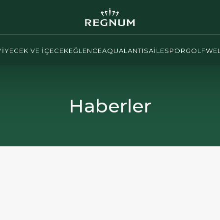
YİYECEK VE İÇECEK
EĞLENCE
AQUALANTIS
AİLE
SPOR
GOLF
WEL
Haberler