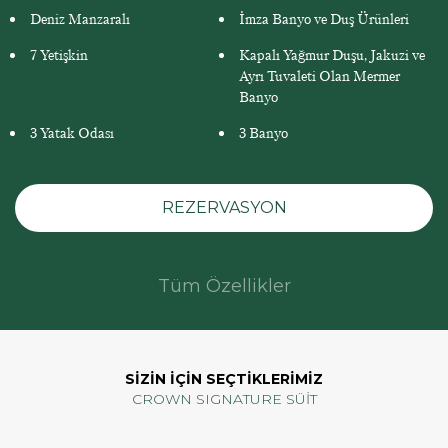
Deniz Manzaralı
İmza Banyo ve Duş Ürünleri
7 Yetişkin
Kapalı Yağmur Duşu, Jakuzi ve
Ayrı Tuvaleti Olan Mermer
Banyo
3 Yatak Odası
3 Banyo
REZERVASYON
Tüm Özellikler
SİZİN İÇİN SEÇTİKLERİMİZ
CROWN SIGNATURE SÜİT