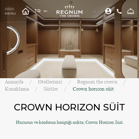
TR
Anasayfa
Otellerimiz
Regnum the crown
Konaklama
Süitler
Crown horızon süit
CROWN HORIZON SÜİT
Huzurun ve konforun kesiştiği nokta; Crown Horizon Süit.