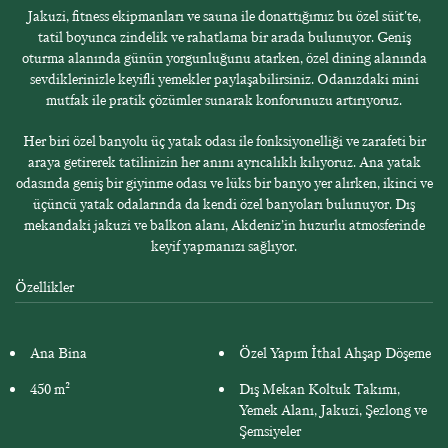
Jakuzi, fitness ekipmanları ve sauna ile donattığımız bu özel süit'te,
tatil boyunca zindelik ve rahatlama bir arada bulunuyor. Geniş
oturma alanında günün yorgunluğunu atarken, özel dining alanında
sevdiklerinizle keyifli yemekler paylaşabilirsiniz. Odanızdaki mini
mutfak ile pratik çözümler sunarak konforunuzu artırıyoruz.
Her biri özel banyolu üç yatak odası ile fonksiyonelliği ve zarafeti bir
araya getirerek tatilinizin her anını ayrıcalıklı kılıyoruz. Ana yatak
odasında geniş bir giyinme odası ve lüks bir banyo yer alırken, ikinci ve
üçüncü yatak odalarında da kendi özel banyoları bulunuyor. Dış
mekandaki jakuzi ve balkon alanı, Akdeniz’in huzurlu atmosferinde
keyif yapmanızı sağlıyor.
Özellikler
Ana Bina
Özel Yapım İthal Ahşap Döşeme
450 m²
Dış Mekan Koltuk Takımı,
Yemek Alanı, Jakuzi, Şezlong ve
Şemsiyeler