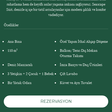
rahatlama hem de keyifli anlar yaşama imkanı sağlıyoruz. Seascape
Süit, denizle iç içe bir tatil arzulayanlar için modern şıklık ve konfor
vadediyor.
Özellikler
Ana Bina
Özel Yapım İthal Ahşap Döşeme
110 m²
Balkon/Teras Dış Mekan
Oturma Takımı
Deniz Manzaralı
İmza Banyo ve Duş Ürünleri
3 Yetişkin + 2 Çocuk + 1 Bebek
Çift Lavabo
Bir Yatak Odası
Küvet ve Ayrı Tuvalet
REZERVASYON