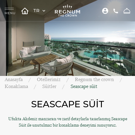
TR
Anasayfa
Otellerimiz
Regnum the crown
Konaklama
Süitler
Seascape süit
SEASCAPE SÜİT
Ufukta Akdeniz manzarası ve zarif detaylarla tasarlanmış Seascape
Süit ile unutulmaz bir konaklama deneyimi sunuyoruz.