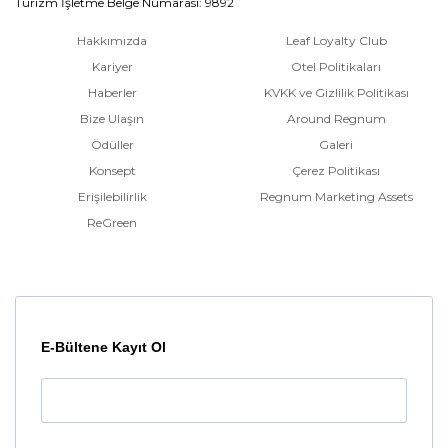
Turizm İşletme Belge Numarası: 9892
Hakkımızda
Leaf Loyalty Club
Kariyer
Otel Politikaları
Haberler
KVKK ve Gizlilik Politikası
Bize Ulaşın
Around Regnum
Ödüller
Galeri
Konsept
Çerez Politikası
Erişilebilirlik
Regnum Marketing Assets
ReGreen
E-Bültene Kayıt Ol