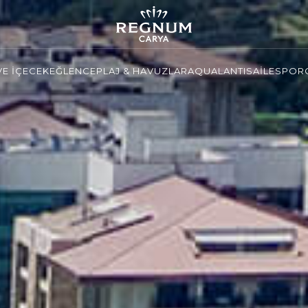
VE İÇECEK
EĞLENCE
PLAJ & HAVUZLAR
AQUALANTIS
AİLE
SPOR