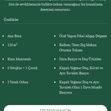
Süit ile sevdiklerinizle birlikte tadına varacağınız bir konaklama
deneyimi sunuyoruz.
Özellikler
Ana Bina
Özel Yapım İthal Ahşap Döşeme
125 m²
Balkon/Teras Dış Mekan
Oturma Takımı
Kara Manzaralı
İmza Banyo ve Duş Ürünleri
5 Yetişkin + 1 Çocuk
Kapalı Yağmur Duş, Küvet ve
Ayrı Tuvaleti Banyo
2 Yatak Odası
Kapalı Yağmur Duş ve Ayrı
Tuvaleti Olan 1 İlave Misafir
Banyosu
REZERVASYON