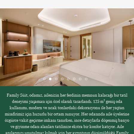
Family Süit, odamız, ailenizin her ferdinin memnun kalacağı bir tatil
deneyimi yaşaması için özel olarak tasarlandı. 125 m² geniş oda
kullanımı, modern ve sıcak tonlardaki dekorasyonu ile her yaştan
misafirimiz için huzurlu bir ortam sunuyor. Her odasında aile üyelerine
özgürce vakit geçirme imkanı tanırken, ince detaylarla döşenmiş banyo
ve giyinme odası alanları tatilinize ekstra bir konfor katıyor. Aile
anılarınızı unutulmaz kılmak için her ayrıntının düşünüldüğü Family