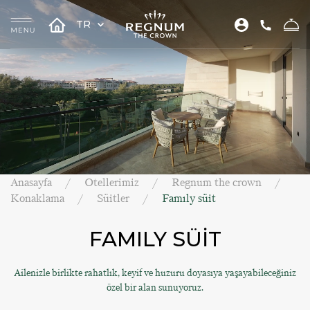
TR
Anasayfa
Otellerimiz
Regnum the crown
Konaklama
Süitler
Famıly süit
FAMILY SÜİT
Ailenizle birlikte rahatlık, keyif ve huzuru doyasıya yaşayabileceğiniz
özel bir alan sunuyoruz.