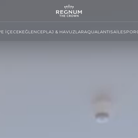
VE İÇECEK
EĞLENCE
PLAJ & HAVUZLAR
AQUALANTIS
AİLE
SPOR