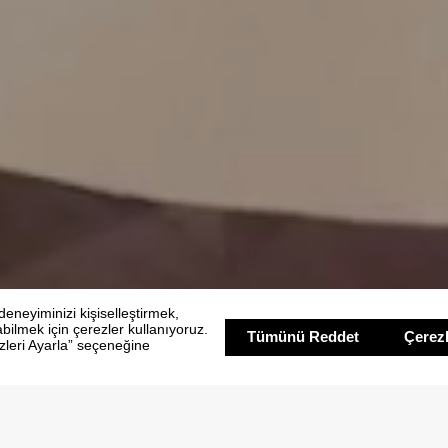
Konaklama
Süitler
Horızon süit