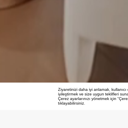
Anasayfa
Otellerimiz
Regnum the crown