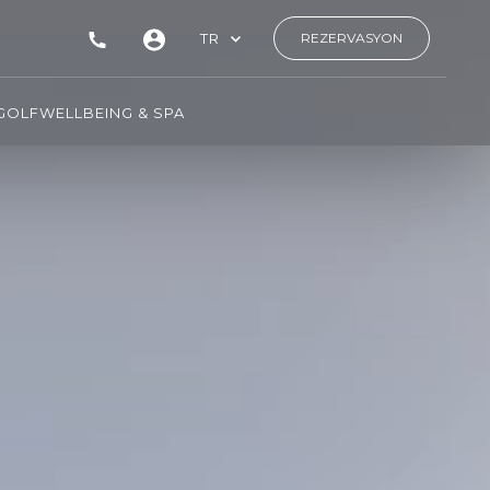
TR
REZERVASYON
GOLF
WELLBEING & SPA