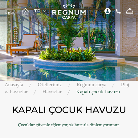
TR
Anasayfa
Otellerimiz
Regnum carya
Plaj
& havuzlar
Havuzlar
Kapalı çocuk havuzu
KAPALI ÇOCUK HAVUZU
Çocuklar güvenle eğleniyor, siz huzurla dinleniyorsunuz.