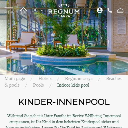
DE
Main page
Hotels
Regnum carya
Beaches
& pools
Pools
Indoor kids pool
KINDER-INNENPOOL
Während Sie sich mit Ihrer Familie im Revive Wellbeing-Innenpool
entspannen, ist Ihr Kind in dem beheizten Kinderpool sicher und
bequem aufgehoben. Lassen Sie Ihr Kind im Sommer und Winter mit