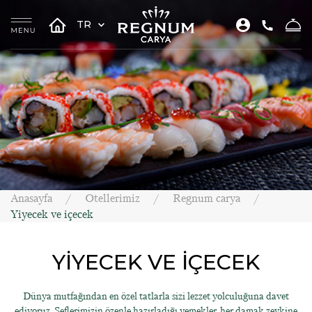
TR
Anasayfa
Otellerimiz
Regnum carya
Yiyecek ve içecek
YİYECEK VE İÇECEK
Dünya mutfağından en özel tatlarla sizi lezzet yolculuğuna davet
ediyoruz. Şeflerimizin özenle hazırladığı yemekler, her damak zevkine