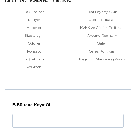
Turizm İşletme Belge Numarası: 9892
Hakkımızda
Leaf Loyalty Club
Kariyer
Otel Politikaları
Haberler
KVKK ve Gizlilik Politikası
Bize Ulaşın
Around Regnum
Ödüller
Galeri
Konsept
Çerez Politikası
Erişilebilirlik
Regnum Marketing Assets
ReGreen
E-Bültene Kayıt Ol