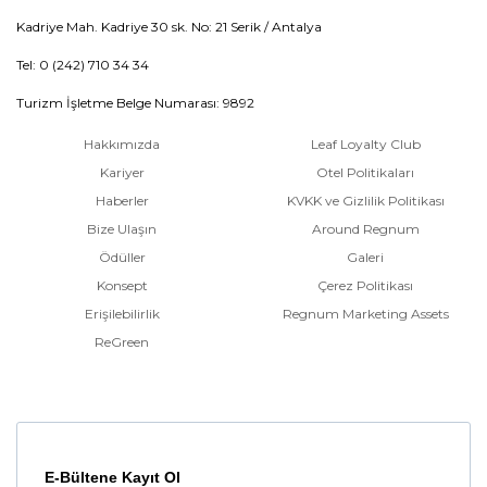
Kadriye Mah. Kadriye 30 sk. No: 21 Serik / Antalya
Tel: 0 (242) 710 34 34
Turizm İşletme Belge Numarası: 9892
Hakkımızda
Leaf Loyalty Club
Kariyer
Otel Politikaları
Haberler
KVKK ve Gizlilik Politikası
Bize Ulaşın
Around Regnum
Ödüller
Galeri
Konsept
Çerez Politikası
Erişilebilirlik
Regnum Marketing Assets
ReGreen
E-Bültene Kayıt Ol