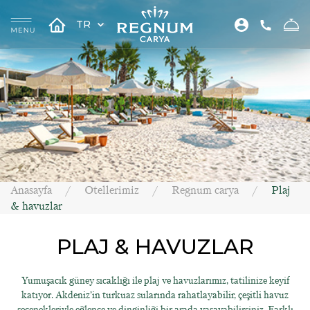
TR
Anasayfa
Otellerimiz
Regnum carya
Plaj
& havuzlar
PLAJ & HAVUZLAR
Yumuşacık güney sıcaklığı ile plaj ve havuzlarımız, tatilinize keyif
katıyor. Akdeniz’in turkuaz sularında rahatlayabilir, çeşitli havuz
seçenekleriyle eğlence ve dinginliği bir arada yaşayabilirsiniz. Farklı