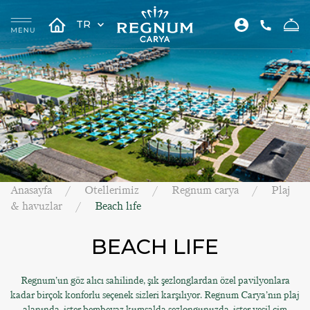
TR
Anasayfa
Otellerimiz
Regnum carya
Plaj
& havuzlar
Beach lıfe
BEACH LIFE
Regnum’un göz alıcı sahilinde, şık şezlonglardan özel pavilyonlara
kadar birçok konforlu seçenek sizleri karşılıyor. Regnum Carya’nın plaj
alanında, ister bembeyaz kumsalda şezlongunuzda, ister yeşil çim