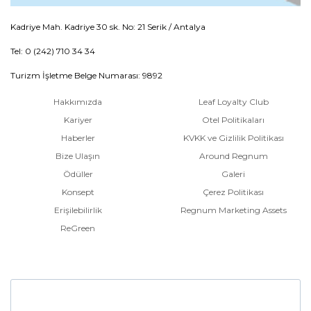
Kadriye Mah. Kadriye 30 sk. No: 21 Serik / Antalya
Tel: 0 (242) 710 34 34
Turizm İşletme Belge Numarası: 9892
Hakkımızda
Leaf Loyalty Club
Kariyer
Otel Politikaları
Haberler
KVKK ve Gizlilik Politikası
Bize Ulaşın
Around Regnum
Ödüller
Galeri
Konsept
Çerez Politikası
Erişilebilirlik
Regnum Marketing Assets
ReGreen