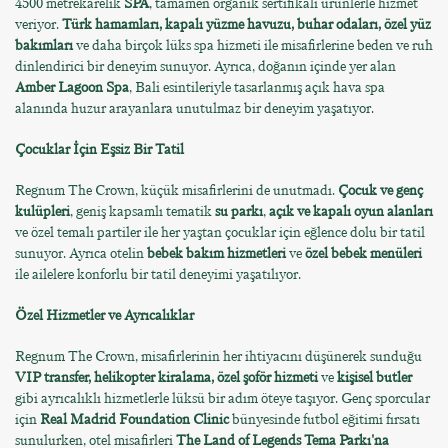
4500 metrekarelik
SPA
, tamamen organik sertifikalı ürünlerle hizmet
veriyor.
Türk hamamları, kapalı yüzme havuzu, buhar odaları, özel yüz
bakımları
ve daha birçok lüks spa hizmeti ile misafirlerine beden ve ruh
dinlendirici bir deneyim sunuyor. Ayrıca, doğanın içinde yer alan
Amber Lagoon Spa
, Bali esintileriyle tasarlanmış açık hava spa
alanında huzur arayanlara unutulmaz bir deneyim yaşatıyor.
Çocuklar İçin Eşsiz Bir Tatil
Regnum The Crown, küçük misafirlerini de unutmadı.
Çocuk ve genç
kulüpleri
, geniş kapsamlı tematik
su parkı
,
açık ve kapalı oyun alanları
ve özel temalı partiler ile her yaştan çocuklar için eğlence dolu bir tatil
sunuyor. Ayrıca otelin
bebek bakım hizmetleri
ve
özel bebek menüleri
ile ailelere konforlu bir tatil deneyimi yaşatılıyor.
Özel Hizmetler ve Ayrıcalıklar
Regnum The Crown, misafirlerinin her ihtiyacını düşünerek sunduğu
VIP transfer, helikopter kiralama, özel şoför hizmeti
ve
kişisel butler
gibi ayrıcalıklı hizmetlerle lüksü bir adım öteye taşıyor. Genç sporcular
için
Real Madrid Foundation Clinic
bünyesinde futbol eğitimi fırsatı
sunulurken, otel misafirleri
The Land of Legends Tema Parkı'na