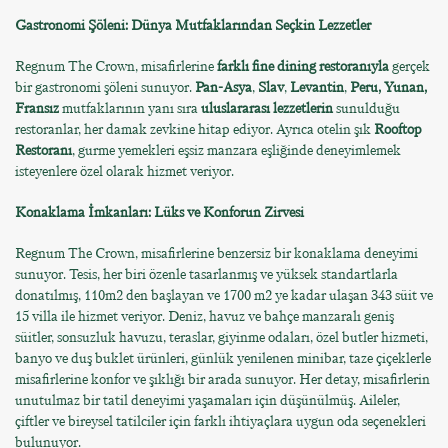
Gastronomi Şöleni: Dünya Mutfaklarından Seçkin Lezzetler
Regnum The Crown, misafirlerine
farklı fine dining restoranıyla
gerçek
bir gastronomi şöleni sunuyor.
Pan-Asya
,
Slav
,
Levantin
,
Peru, Yunan,
Fransız
mutfaklarının yanı sıra
uluslararası lezzetlerin
sunulduğu
restoranlar, her damak zevkine hitap ediyor. Ayrıca otelin şık
Rooftop
Restoranı
, gurme yemekleri eşsiz manzara eşliğinde deneyimlemek
isteyenlere özel olarak hizmet veriyor.
Konaklama İmkanları: Lüks ve Konforun Zirvesi
Regnum The Crown, misafirlerine benzersiz bir konaklama deneyimi
sunuyor. Tesis, her biri özenle tasarlanmış ve yüksek standartlarla
donatılmış, 110m2 den başlayan ve 1700 m2 ye kadar ulaşan 343 süit ve
15 villa ile hizmet veriyor. Deniz, havuz ve bahçe manzaralı geniş
süitler, sonsuzluk havuzu, teraslar, giyinme odaları, özel butler hizmeti,
banyo ve duş buklet ürünleri, günlük yenilenen minibar, taze çiçeklerle
misafirlerine konfor ve şıklığı bir arada sunuyor. Her detay, misafirlerin
unutulmaz bir tatil deneyimi yaşamaları için düşünülmüş. Aileler,
çiftler ve bireysel tatilciler için farklı ihtiyaçlara uygun oda seçenekleri
bulunuyor.