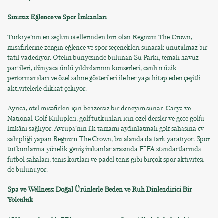
Sınırsız Eğlence ve Spor İmkanları
Türkiye’nin en seçkin otellerinden biri olan Regnum The Crown,
misafirlerine zengin eğlence ve spor seçenekleri sunarak unutulmaz bir
tatil vadediyor. Otelin bünyesinde bulunan Su Parkı, temalı havuz
partileri, dünyaca ünlü yıldızlarının konserleri, canlı müzik
performansları ve özel sahne gösterileri ile her yaşa hitap eden çeşitli
aktivitelerle dikkat çekiyor.
Ayrıca, otel misafirleri için benzersiz bir deneyim sunan Carya ve
National Golf Kulüpleri, golf tutkunları için özel dersler ve gece golfü
imkânı sağlıyor. Avrupa’nın ilk tamamı aydınlatmalı golf sahasına ev
sahipliği yapan Regnum The Crown, bu alanda da fark yaratıyor. Spor
tutkunlarına yönelik geniş imkanlar arasında FIFA standartlarında
futbol sahaları, tenis kortları ve padel tenis gibi birçok spor aktivitesi
de bulunuyor.
Spa ve Wellness: Doğal Ürünlerle Beden ve Ruh Dinlendirici Bir
Yolculuk