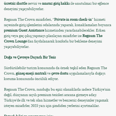
ücretsiz shuttle
servisi ve
sınırsız giriş hakkı
ile unutulmaz bir eğlence
deneyimi yaşayabiliyorlar.
Regnum The Crown misafirleri, ‘’
Private in room check-in
’’ hizmeti
sayesinde giriş işlemlerini odalarında yaparak, konaklamaları boyunca
premium Guest Assistance
hizmetinden yararlanabilecekler. Erken
giriş veya geç çıkış yapmayı planlayan misafirler ise
Regnum The
Crown Lounge
'dan faydalanarak konforlu bir bekleme deneyimi
yaşayabiliyorlar.
Doğa ve Çevreye Duyarlı Bir Tesis
Sürdürülebilir turizm konusunda da örnek teşkil eden Regnum The
Crown,
güneş enerji santrali
ve
çevre dostu
uygulamalarıyla doğayı
koruma konusunda öncülük ediyor.
Regnum The Crown, sunduğu bu eşsiz olanaklarla sadece Türkiye’nin
değil, dünyanın sayılı premium tesisleri arasına girmeye aday.
Türkiye’de ilk ve tek olan hizmetler ve benzersiz deneyimler yaşamak
isteyen misafirler, 2025 yazı için şimdiden yerlerini ayırtmalılar.