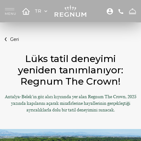
TR
Geri
Lüks tatil deneyimi
yeniden tanımlanıyor:
Regnum The Crown!
Antalya-Belek’in göz alıcı kıyısında yer alan Regnum The Crown, 2025
yazında kapılarını açarak misafirlerine hayallerinin gerçekleştiği
ayrıcalıklarla dolu bir tatil deneyimini sunacak.