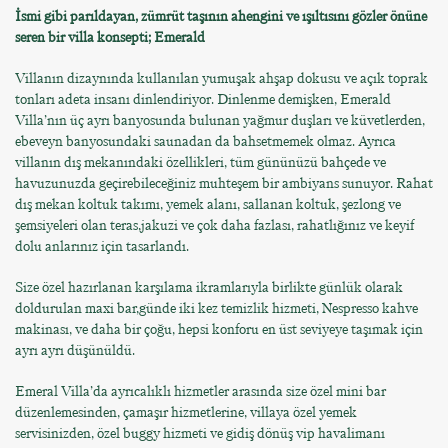
İsmi gibi parıldayan, zümrüt taşının ahengini ve ışıltısını gözler önüne
seren bir villa konsepti; Emerald
Villanın dizaynında kullanılan yumuşak ahşap dokusu ve açık toprak
tonları adeta insanı dinlendiriyor. Dinlenme demişken, Emerald
Villa’nın üç ayrı banyosunda bulunan yağmur duşları ve küvetlerden,
ebeveyn banyosundaki saunadan da bahsetmemek olmaz. Ayrıca
villanın dış mekanındaki özellikleri, tüm gününüzü bahçede ve
havuzunuzda geçirebileceğiniz muhteşem bir ambiyans sunuyor. Rahat
dış mekan koltuk takımı, yemek alanı, sallanan koltuk, şezlong ve
şemsiyeleri olan teras,jakuzi ve çok daha fazlası, rahatlığınız ve keyif
dolu anlarınız için tasarlandı.
Size özel hazırlanan karşılama ikramlarıyla birlikte günlük olarak
doldurulan maxi bar,günde iki kez temizlik hizmeti, Nespresso kahve
makinası, ve daha bir çoğu, hepsi konforu en üst seviyeye taşımak için
ayrı ayrı düşünüldü.
Emeral Villa’da ayrıcalıklı hizmetler arasında size özel mini bar
düzenlemesinden, çamaşır hizmetlerine, villaya özel yemek
servisinizden, özel buggy hizmeti ve gidiş dönüş vip havalimanı