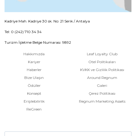
Kadriye Mah. Kadriye 30 sk. No: 21 Serik / Antalya
Tel: 0 (242) 710 34 34
Turizm İşletme Belge Numarası: 9892
Hakkımızda
Leaf Loyalty Club
Kariyer
Otel Politikaları
Haberler
KVKK ve Gizlilik Politikası
Bize Ulaşın
Around Regnum
Ödüller
Galeri
Konsept
Çerez Politikası
Erişilebilirlik
Regnum Marketing Assets
ReGreen