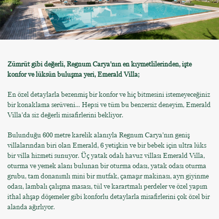
Zümrüt gibi değerli, Regnum Carya’nın en kıymetlilerinden, işte
konfor ve lüksün buluşma yeri, Emerald Villa;
En özel detaylarla bezenmiş bir konfor ve hiç bitmesini istemeyeceğiniz
bir konaklama serüveni… Hepsi ve tüm bu benzersiz deneyim, Emerald
Villa’da siz değerli misafirlerini bekliyor.
Bulunduğu 600 metre karelik alanıyla Regnum Carya’nın geniş
villalarından biri olan Emerald, 6 yetişkin ve bir bebek için ultra lüks
bir villa hizmeti sunuyor. Üç yatak odalı havuz villası Emerald Villa,
oturma ve yemek alanı bulunan bir oturma odası, yatak odası oturma
grubu, tam donanımlı mini bir mutfak, çamaşır makinası, ayrı giyinme
odası, lambalı çalışma masası, tül ve karartmalı perdeler ve özel yapım
ithal ahşap döşemeler gibi konforlu detaylarla misafirlerini çok özel bir
alanda ağırlıyor.