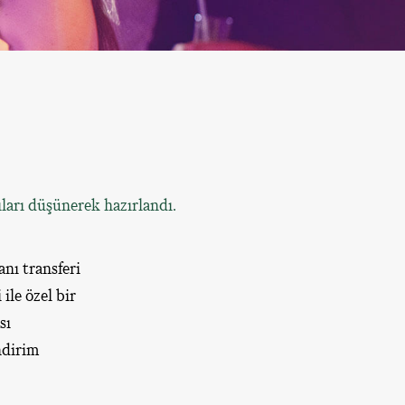
arı düşünerek hazırlandı.
nı transferi
ile özel bir
sı
ndirim