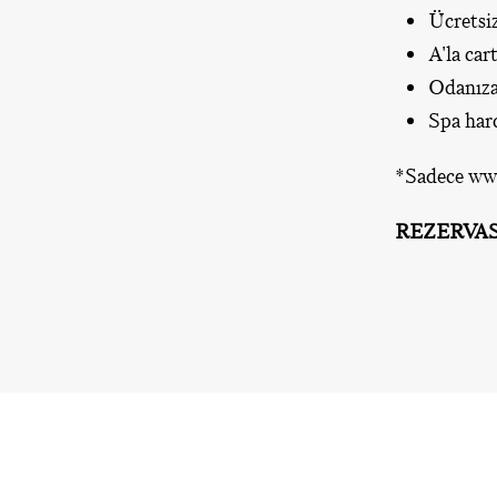
Ücretsi
A'la car
Odanıza
Spa har
*Sadece
ww
REZERVA