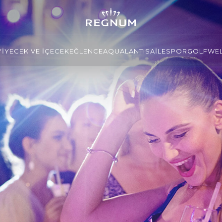
YİYECEK VE İÇECEK
EĞLENCE
AQUALANTIS
AİLE
SPOR
GOLF
WEL