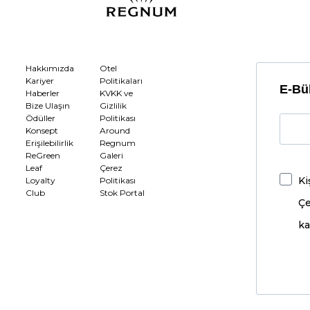
Hakkımızda
Otel
Kariyer
Politikaları
E-Bül
Haberler
KVKK ve
Bize Ulaşın
Gizlilik
Ödüller
Politikası
Konsept
Around
Erişilebilirlik
Regnum
ReGreen
Galeri
Leaf
Çerez
Ki
Loyalty
Politikası
Club
Stok Portal
Çe
ka