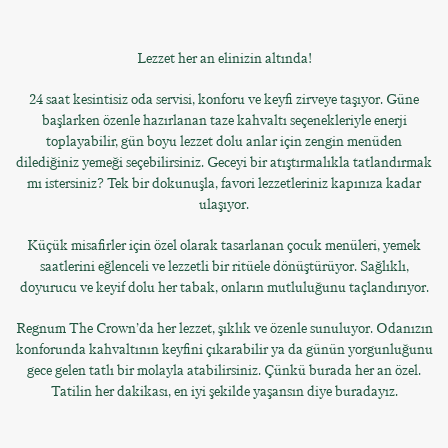
Lezzet her an elinizin altında!
24 saat kesintisiz oda servisi, konforu ve keyfi zirveye taşıyor. Güne
başlarken özenle hazırlanan taze kahvaltı seçenekleriyle enerji
toplayabilir, gün boyu lezzet dolu anlar için zengin menüden
dilediğiniz yemeği seçebilirsiniz. Geceyi bir atıştırmalıkla tatlandırmak
mı istersiniz? Tek bir dokunuşla, favori lezzetleriniz kapınıza kadar
ulaşıyor.
Küçük misafirler için özel olarak tasarlanan çocuk menüleri, yemek
saatlerini eğlenceli ve lezzetli bir ritüele dönüştürüyor. Sağlıklı,
doyurucu ve keyif dolu her tabak, onların mutluluğunu taçlandırıyor.
Regnum The Crown’da her lezzet, şıklık ve özenle sunuluyor. Odanızın
konforunda kahvaltının keyfini çıkarabilir ya da günün yorgunluğunu
gece gelen tatlı bir molayla atabilirsiniz. Çünkü burada her an özel.
Tatilin her dakikası, en iyi şekilde yaşansın diye buradayız.