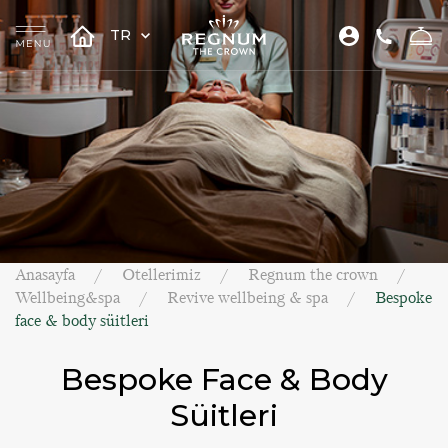
TR
Anasayfa
Otellerimiz
Regnum the crown
Wellbeing&spa
Revive wellbeing & spa
Bespoke
face & body süitleri
Bespoke Face & Body
Süitleri