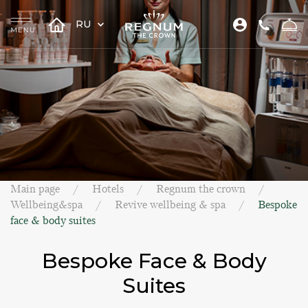
RU
Main page
Hotels
Regnum the crown
Wellbeing&spa
Revive wellbeing & spa
Bespoke
face & body suites
Bespoke Face & Body
Suites