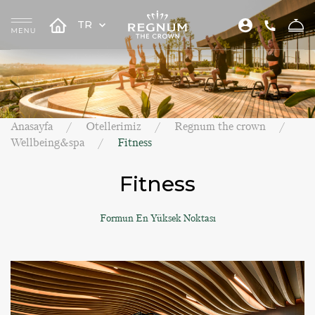
TR
Anasayfa
Otellerimiz
Regnum the crown
Wellbeing&spa
Fitness
Fitness
Formun En Yüksek Noktası