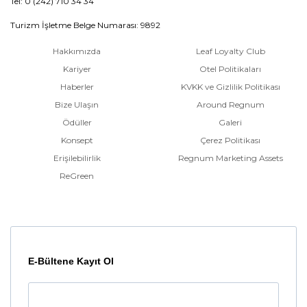
Tel: 0 (242) 710 34 34
Turizm İşletme Belge Numarası: 9892
Hakkımızda
Leaf Loyalty Club
Kariyer
Otel Politikaları
Haberler
KVKK ve Gizlilik Politikası
Bize Ulaşın
Around Regnum
Ödüller
Galeri
Konsept
Çerez Politikası
Erişilebilirlik
Regnum Marketing Assets
ReGreen
E-Bültene Kayıt Ol