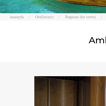
Anasayfa
Otellerimiz
Regnum the crown
Amb