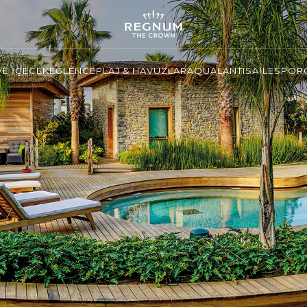
VE İÇECEK
EĞLENCE
PLAJ & HAVUZLAR
AQUALANTIS
AİLE
SPOR