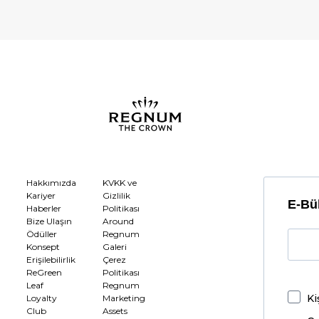
Hakkımızda
KVKK ve
Kariyer
Gizlilik
E-Bül
Haberler
Politikası
Bize Ulaşın
Around
Ödüller
Regnum
Konsept
Galeri
Erişilebilirlik
Çerez
ReGreen
Politikası
Leaf
Regnum
Ki
Loyalty
Marketing
Club
Assets