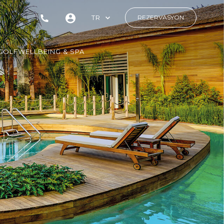
TR
REZERVASYON
GOLF
WELLBEING & SPA