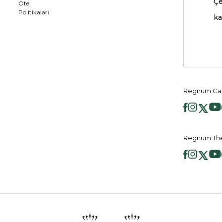
Çe
Otel
Politikaları
ka
Regnum Car
Regnum The