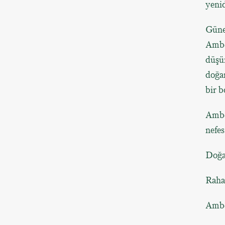
yenid
Güneş
Amber
düşün
doğan
bir b
Amber
nefes
Doğan
Raha
Amber