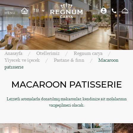
TR
Anasayfa
Otellerimiz
Regnum carya
Yiyecek ve içecek
Pastane & fırın
Macaroon
patısserıe
MACAROON PATISSERIE
Lezzetli aromalarla donatılmış makaronlar, kendinize ait molalarının
vazgeçilmezi olacak.