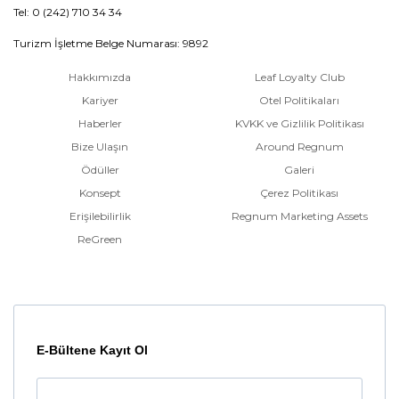
Tel: 0 (242) 710 34 34
Turizm İşletme Belge Numarası: 9892
Hakkımızda
Leaf Loyalty Club
Kariyer
Otel Politikaları
Haberler
KVKK ve Gizlilik Politikası
Bize Ulaşın
Around Regnum
Ödüller
Galeri
Konsept
Çerez Politikası
Erişilebilirlik
Regnum Marketing Assets
ReGreen
E-Bültene Kayıt Ol