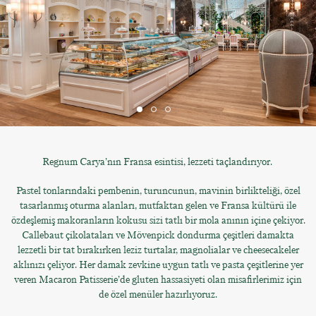
Regnum Carya’nın Fransa esintisi, lezzeti taçlandırıyor.
Pastel tonlarındaki pembenin, turuncunun, mavinin birlikteliği, özel
tasarlanmış oturma alanları, mutfaktan gelen ve Fransa kültürü ile
özdeşlemiş makoranların kokusu sizi tatlı bir mola anının içine çekiyor.
Callebaut çikolataları ve Mövenpick dondurma çeşitleri damakta
lezzetli bir tat bırakırken leziz turtalar, magnolialar ve cheesecakeler
aklınızı çeliyor. Her damak zevkine uygun tatlı ve pasta çeşitlerine yer
veren Macaron Patisserie’de gluten hassasiyeti olan misafirlerimiz için
de özel menüler hazırlıyoruz.