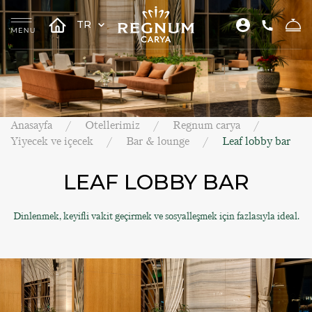
TR
Anasayfa
Otellerimiz
Regnum carya
Yiyecek ve içecek
Bar & lounge
Leaf lobby bar
LEAF LOBBY BAR
Dinlenmek, keyifli vakit geçirmek ve sosyalleşmek için fazlasıyla ideal.