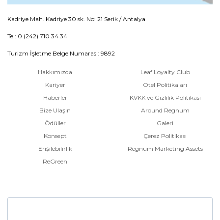
Kadriye Mah. Kadriye 30 sk. No: 21 Serik / Antalya
Tel: 0 (242) 710 34 34
Turizm İşletme Belge Numarası: 9892
Hakkımızda
Leaf Loyalty Club
Kariyer
Otel Politikaları
Haberler
KVKK ve Gizlilik Politikası
Bize Ulaşın
Around Regnum
Ödüller
Galeri
Konsept
Çerez Politikası
Erişilebilirlik
Regnum Marketing Assets
ReGreen