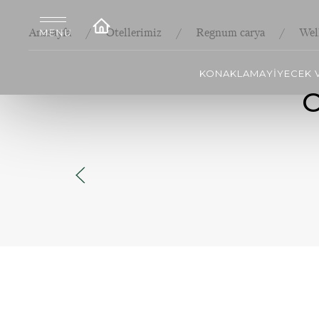
Anasayfa
Otellerimiz
Regnum carya
Wel
KONAKLAMA
YİYECEK 