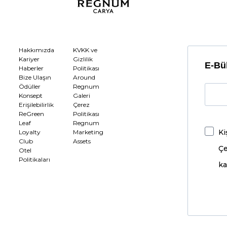
Hakkımızda
KVKK ve
Kariyer
Gizlilik
E-Bül
Haberler
Politikası
Bize Ulaşın
Around
Ödüller
Regnum
Konsept
Galeri
Erişilebilirlik
Çerez
ReGreen
Politikası
Leaf
Regnum
Ki
Loyalty
Marketing
Club
Assets
Çe
Otel
Politikaları
ka