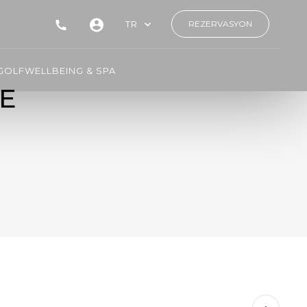
TR
REZERVASYON
GOLF
WELLBEING & SPA
E