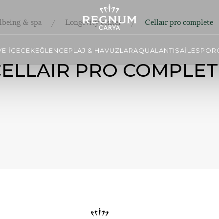
lbeing & spa
Longevity center
Cellaır pro complete
VE İÇECEK
EĞLENCE
PLAJ & HAVUZLAR
AQUALANTIS
AİLE
SPOR
CELLAIR PRO COMPLET