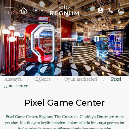
TR
Anasayfa
Eğlence
Oyun merkezleri
Pixel
game center
Pixel Game Center
Pixel Game Center, Regnum The Crown’da Chubby’s Diner içerisinde
yer alan, klasik oyun keyfini modern dokunuşlarla bir araya getiren bu
özel merkezde, oyun ve eğlence günün her anına yayılır.