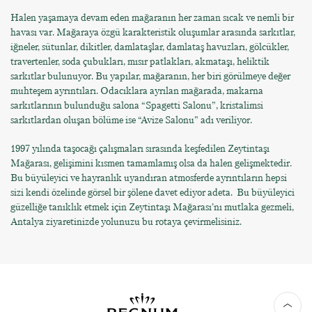
Halen yaşamaya devam eden mağaranın her zaman sıcak ve nemli bir
havası var. Mağaraya özgü karakteristik oluşumlar arasında sarkıtlar,
iğneler, sütunlar, dikitler, damlataşlar, damlataş havuzları, gölcükler,
travertenler, soda çubukları, mısır patlakları, akmataşı, heliktik
sarkıtlar bulunuyor. Bu yapılar, mağaranın, her biri görülmeye değer
muhteşem ayrıntıları. Odacıklara ayrılan mağarada, makarna
sarkıtlarının bulunduğu salona “Spagetti Salonu”, kristalimsi
sarkıtlardan oluşan bölüme ise “Avize Salonu” adı veriliyor.
1997 yılında taşocağı çalışmaları sırasında keşfedilen Zeytintaşı
Mağarası, gelişimini kısmen tamamlamış olsa da halen gelişmektedir.
Bu büyüleyici ve hayranlık uyandıran atmosferde ayrıntıların hepsi
sizi kendi özelinde görsel bir şölene davet ediyor adeta. Bu büyüleyici
güzelliğe tanıklık etmek için Zeytintaşı Mağarası’nı mutlaka gezmeli,
Antalya ziyaretinizde yolunuzu bu rotaya çevirmelisiniz.