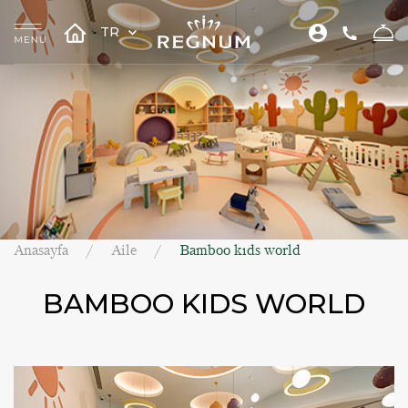
TR
Anasayfa
Aile
Bamboo kıds world
BAMBOO KIDS WORLD