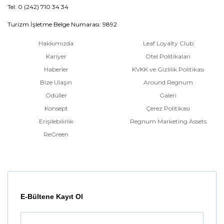
Tel: 0 (242) 710 34 34
Turizm İşletme Belge Numarası: 9892
Hakkımızda
Leaf Loyalty Club
Kariyer
Otel Politikaları
Haberler
KVKK ve Gizlilik Politikası
Bize Ulaşın
Around Regnum
Ödüller
Galeri
Konsept
Çerez Politikası
Erişilebilirlik
Regnum Marketing Assets
ReGreen
E-Bültene Kayıt Ol