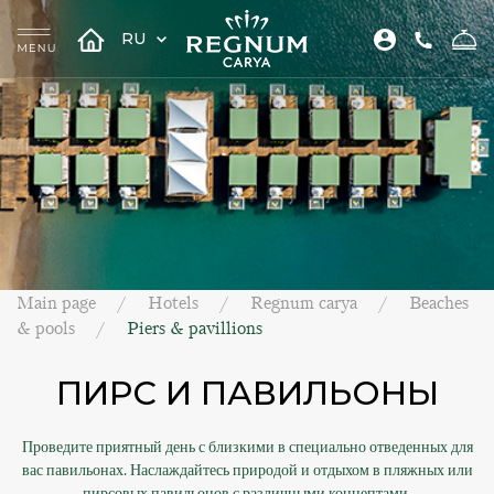
RU
Main page
Hotels
Regnum carya
Beaches
& pools
Piers & pavillions
ПИРС И ПАВИЛЬОНЫ
Проведите приятный день с близкими в специально отведенных для
вас павильонах. Наслаждайтесь природой и отдыхом в пляжных или
пирсовых павильонов с различными концептами.