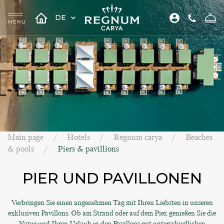
DE
Main page
Hotels
Regnum carya
Beaches
& pools
Piers & pavillions
PIER UND PAVILLONEN
Verbringen Sie einen angenehmen Tag mit Ihren Liebsten in unseren
exklusiven Pavillons. Ob am Strand oder auf dem Pier, genießen Sie die
Natur und Ihren Urlaub in den Pavillons mit unterschiedlichen