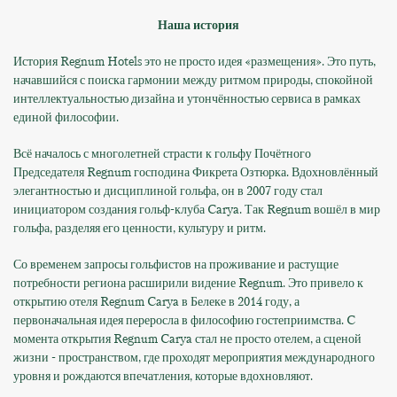
Наша история
История Regnum Hotels это не просто идея «размещения». Это путь,
начавшийся с поиска гармонии между ритмом природы, спокойной
интеллектуальностью дизайна и утончённостью сервиса в рамках
единой философии.
Всё началось с многолетней страсти к гольфу Почётного
Председателя Regnum господина Фикрета Озтюрка. Вдохновлённый
элегантностью и дисциплиной гольфа, он в 2007 году стал
инициатором создания гольф-клуба Carya. Так Regnum вошёл в мир
гольфа, разделяя его ценности, культуру и ритм.
Со временем запросы гольфистов на проживание и растущие
потребности региона расширили видение Regnum. Это привело к
открытию отеля Regnum Carya в Белеке в 2014 году, а
первоначальная идея переросла в философию гостеприимства. C
момента открытия Regnum Carya стал не просто отелем, а сценой
жизни - пространством, где проходят мероприятия международного
уровня и рождаются впечатления, которые вдохновляют.