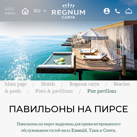
RU
Main page
Hotels
Regnum carya
Beaches
& pools
Piers & pavillions
Pier pavillons
ПАВИЛЬОНЫ НА ПИРСЕ
Павильоны на пирсе выделены для привилегированного
обслуживания гостей вилл Emerald, Tiara и Crown.