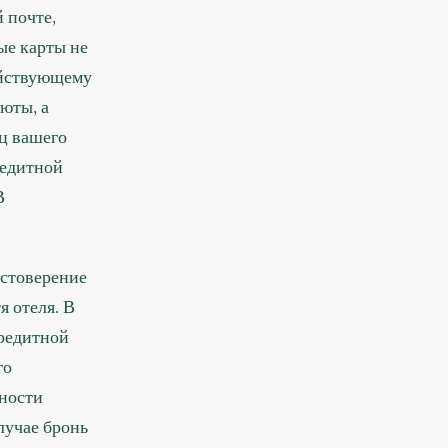
 почте,
ые карты не
ействующему
юты, а
ец вашего
редитной
В
остоверение
я отеля. В
редитной
го
пности
лучае бронь