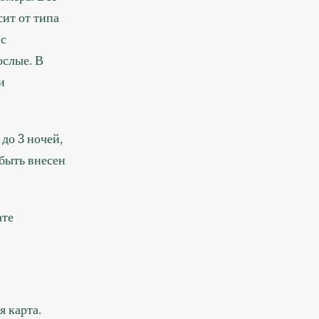
сит от типа
 с
ослые. В
и
до 3 ночей,
 быть внесен
ате
 карта.