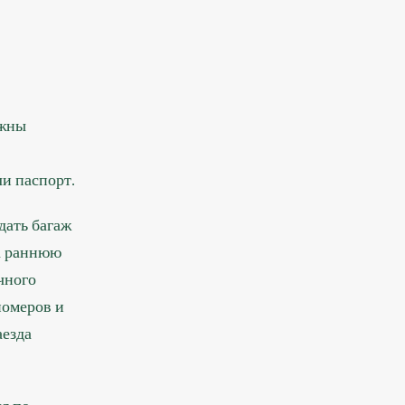
лжны
и паспорт.
дать багаж
За раннюю
чного
номеров и
аезда