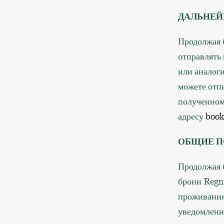
ДАЛЬНЕ
Продолжая 
отправлять
или аналог
можете отпи
полученном
адресу
book
ОБЩИЕ 
Продолжая б
брони Regn
проживания 
уведомлени