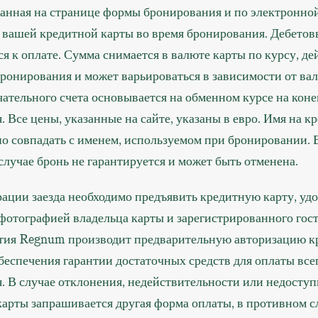
занная на странице формы бронирования и по электронной
с вашей кредитной карты во время бронирования. Дебетов
я к оплате. Сумма снимается в валюте карты по курсу, д
ронирования и может варьироваться в зависимости от вал
ательного счета основывается на обменном курсе на кон
 Все цены, указанные на сайте, указаны в евро. Имя на к
но совпадать с именем, используемом при бронировании. 
лучае бронь не гарантируется и может быть отменена.
ации заезда необходимо предъявить кредитную карту, уд
фотографией владельца карты и зарегистрированного гост
тия Regnum производит предварительную авторизацию к
беспечения гарантии достаточных средств для оплаты все
. В случае отклонения, недействительности или недосту
карты запрашивается другая форма оплаты, в противном с