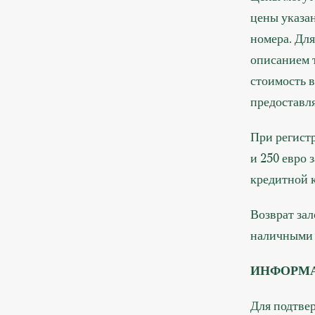
цены указан
номера. Дл
описанием т
стоимость 
предоставл
При регистр
и 250 евро 
кредитной 
Возврат зал
наличными 
ИНФОРМА
Для подтве