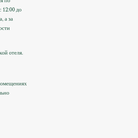
ля по
 12:00 до
, а за
ости
кой отеля.
 помещениях
льно