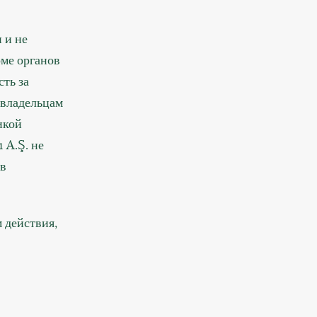
 и не
оме органов
ть за
 владельцам
икой
 A.Ş. не
 в
 действия,