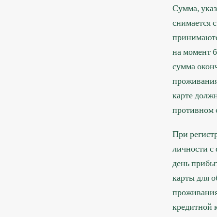
Сумма, ука
снимается 
принимаютс
на момент б
сумма оконч
проживания.
карте долж
противном с
При регистр
личности с 
день прибы
карты для о
проживания
кредитной 