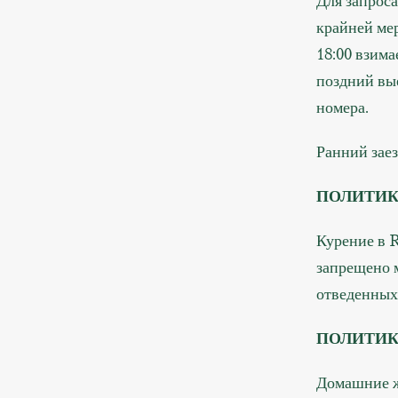
Для запроса
крайней мер
18:00 взима
поздний вые
номера.
Ранний заез
ПОЛИТИК
Курение в 
запрещено 
отведенных 
ПОЛИТИ
Домашние ж