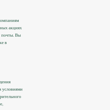
компаниям
мных акциях
 почты. Вы
ке в
ждения
и условиями
арительного
е,