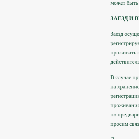
может быть
ЗАЕЗД И 
Заезд осуще
регистрируе
проживать 
действитель
В случае пр
на хранение
регистрацию
проживания
по предвари
просим связ