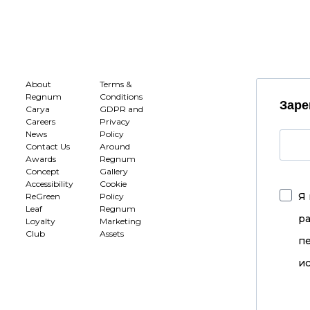
About
Terms &
Regnum
Conditions
Заре
Carya
GDPR and
Careers
Privacy
News
Policy
Contact Us
Around
Awards
Regnum
Concept
Gallery
Accessibility
Cookie
Я 
ReGreen
Policy
Leaf
Regnum
р
Loyalty
Marketing
Club
Assets
п
ис