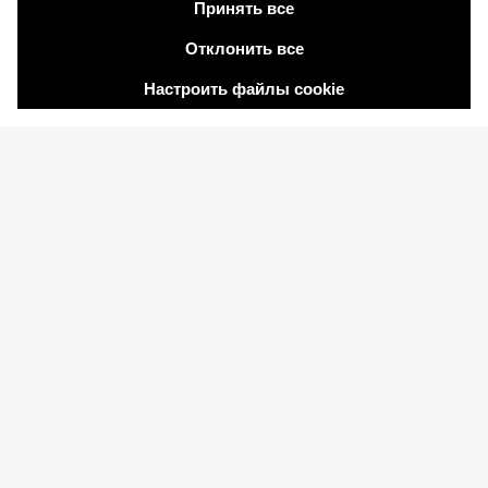
Regnum Carya Социальные сети
Regnum The Crown Социальные сети
2026 ® Regnum Hotels. Все права защищены.
Политика в отношении
Главная
Информационные
файлов cookie
страница
Общественные Услуги