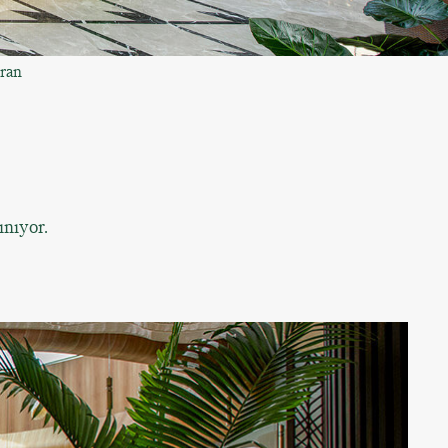
oran
ınıyor.