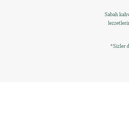
Sabah kahv
lezzetler
*Sizler 