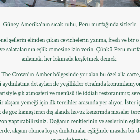
Güney Amerika’nın sıcak ruhu, Peru mutfağında sizlerle.
nel şeflerin elinden çıkan cevichelerin yanına, fresh ve bir o
e salatalarının eşlik etmesine izin verin. Çünkü Peru mutf
anlamak, her lokmada keşfetmek demek.
he Crown’ın Amber bölgesinde yer alan bu özel a’la carte
 aydınlatma detayları ile yeşillikler etrafında konumlanıyor
isiyle şık atmosferi ve menüsü ile iddialı restoranımız; sev
ir akşam yemeği için ilk tercihler arasında yer alıyor. İster i
z de göz kamaştırıcı dış alanda havuz kenarında masalar ter
on yaptırabilirsiniz. Doğanın renklerinin ve seslerinin eşlik
erde, akşam olunca loş aydınlatmalar eşliğinde masalsı bir 