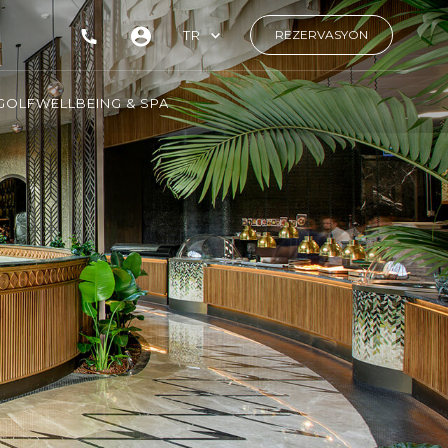
TR
REZERVASYON
GOLF
WELLBEING & SPA