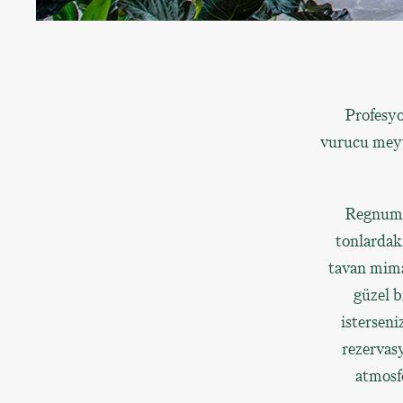
Profesyo
vurucu meyv
Regnum T
tonlardaki
tavan mimar
güzel b
isterseni
rezervasy
atmosf