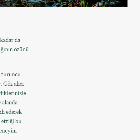
 kadar da
ağının özünü
, turuncu
. Göz alıcı
diklerinizle
ç alanda
cih ederek
 ettiği bu
deneyim