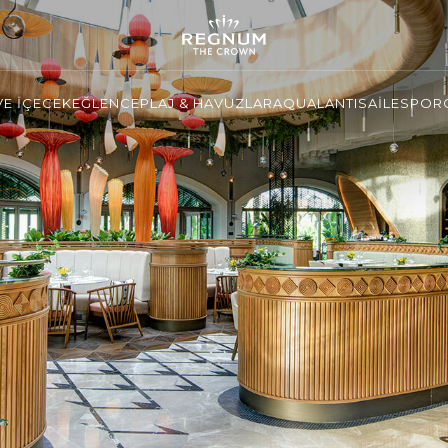
VE İÇECEK
EĞLENCE
PLAJ & HAVUZLAR
AQUALANTIS
AİLE
SPOR