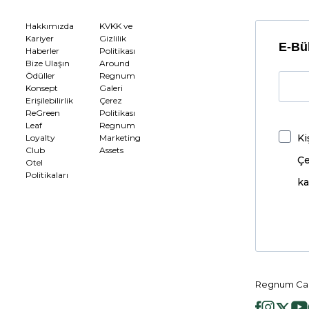
Hakkımızda
KVKK ve
Kariyer
Gizlilik
E-Bül
Haberler
Politikası
Bize Ulaşın
Around
Ödüller
Regnum
Konsept
Galeri
Erişilebilirlik
Çerez
ReGreen
Politikası
Leaf
Regnum
Ki
Loyalty
Marketing
Club
Assets
Çe
Otel
Politikaları
ka
Regnum Car