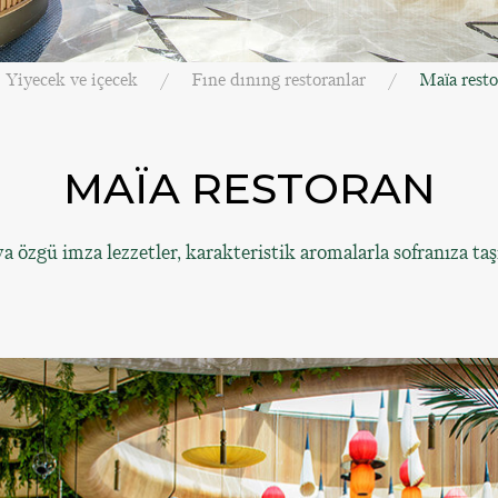
Yiyecek ve içecek
Fıne dınıng restoranlar
Maïa rest
MAÏA RESTORAN
a özgü imza lezzetler, karakteristik aromalarla sofranıza taş