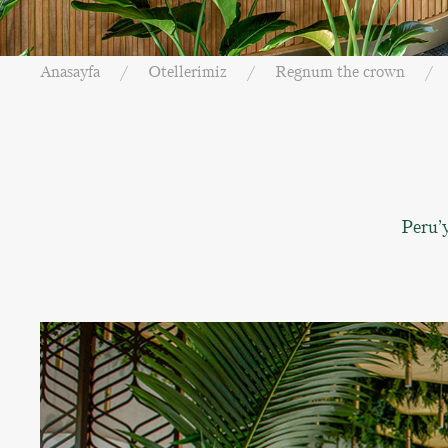
Anasayfa
Otellerimiz
Regnum the crown
Peru’y