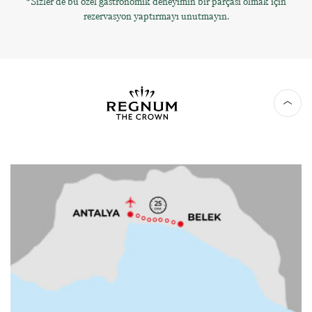
*Sizler de bu özel gastronomik deneyimin bir parçası olmak için
rezervasyon yaptırmayı unutmayın.