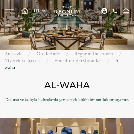
TR
Anasayfa
Otellerimiz
Regnum the crown
Yiyecek ve içecek
Fıne dınıng restoranlar
Al-
waha
AL-WAHA
Dokusu ve tadıyla hafızalarda yer edecek köklü bir mutfak sunuyoruz.