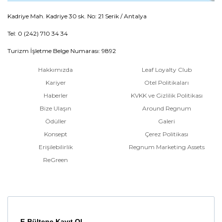
Kadriye Mah. Kadriye 30 sk. No: 21 Serik / Antalya
Tel: 0 (242) 710 34 34
Turizm İşletme Belge Numarası: 9892
Hakkımızda
Leaf Loyalty Club
Kariyer
Otel Politikaları
Haberler
KVKK ve Gizlilik Politikası
Bize Ulaşın
Around Regnum
Ödüller
Galeri
Konsept
Çerez Politikası
Erişilebilirlik
Regnum Marketing Assets
ReGreen
E-Bültene Kayıt Ol