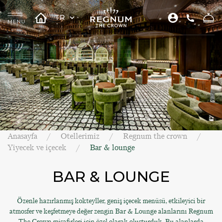
TR
Anasayfa
Otellerimiz
Regnum the crown
Yiyecek ve içecek
Bar & lounge
BAR & LOUNGE
Özenle hazırlanmış kokteyller, geniş içecek menüsü, etkileyici bir
atmosfer ve keşfetmeye değer zengin Bar & Lounge alanlarını Regnum
The Crown misafirleri için özel olarak oluşturduk. Bu alanlarda