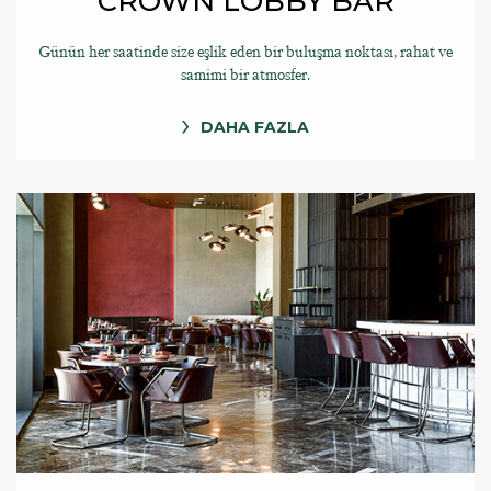
CROWN LOBBY BAR
Günün her saatinde size eşlik eden bir buluşma noktası, rahat ve
samimi bir atmosfer.
DAHA FAZLA