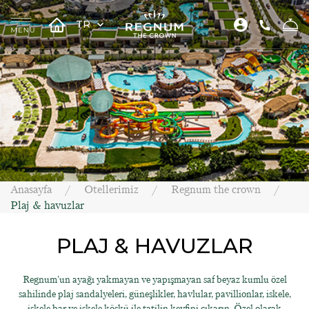
TR
Anasayfa
Otellerimiz
Regnum the crown
Plaj & havuzlar
PLAJ & HAVUZLAR
Regnum'un ayağı yakmayan ve yapışmayan saf beyaz kumlu özel
sahilinde plaj sandalyeleri, güneşlikler, havlular, pavillionlar, iskele,
iskele bar ve iskele köşkü ile tatilin keyfini çıkarın. Özel olarak