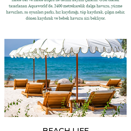
tasarlanan Aquaworld’de, 2400 metrekarelik dalga havuzu, yüzme
havuzları, su oyunları parkı, hız kaydırağı, tüp kaydırak, çılgın nehir,
dönen kaydırak ve bebek havuzu sizi bekliyor.
BEACH LIFE