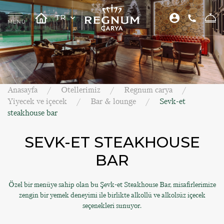
TR
Anasayfa
Otellerimiz
Regnum carya
Yiyecek ve içecek
Bar & lounge
Sevk-et
steakhouse bar
SEVK-ET STEAKHOUSE
BAR
Özel bir menüye sahip olan bu Şevk-et Steakhouse Bar, misafirlerimize
zengin bir yemek deneyimi ile birlikte alkollü ve alkolsüz içecek
seçenekleri sunuyor.