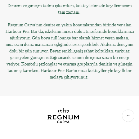
Denizin ve güneşin tadını çıkarırken, kokteyl elinizde keyiflenmenin
tam zamanı.
Regnum Carya’nın denize en yakın konumlarından birinde yer alan
Harbour Pier Bar’da, iskelenin huzur dolu atmosferinde konuklarımızı
ağırlıyoruz. Gün boyu full lounge bar olarak hizmet veren mekan,
muazzam deniz manzarası eşliğinde leziz içeceklerle Akdeniz deneyimi
dolu bir gün sunuyor. Beyaz renkli geniş rahat koltukları, turkuaz
şemsiyeleri güneşin ısıttığı sıcacık zemini ile içinizi saran bir enerji
veriyor. Konforlu şezlonglar ve oturma gruplarıyla denizin ve güneşin
tadını çıkarırken, Harbour Pier Bar’ın imza kokteylleriyle keyifli bir
molaya çıkıyorsunuz.