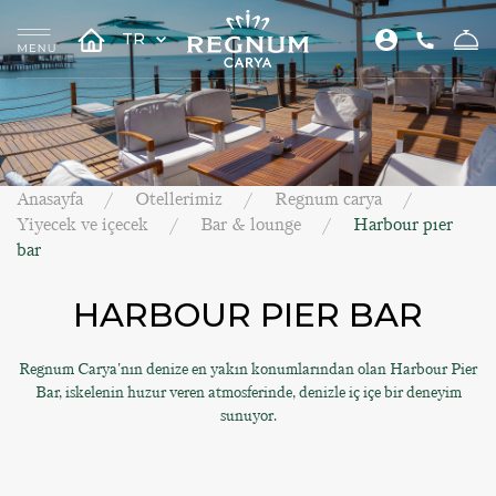
TR
Anasayfa
Otellerimiz
Regnum carya
Yiyecek ve içecek
Bar & lounge
Harbour pıer
bar
HARBOUR PIER BAR
Regnum Carya'nın denize en yakın konumlarından olan Harbour Pier
Bar, iskelenin huzur veren atmosferinde, denizle iç içe bir deneyim
sunuyor.