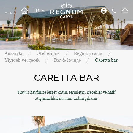
TR
Anasayfa
Otellerimiz
Regnum carya
Yiyecek ve içecek
Bar & lounge
Caretta bar
CARETTA BAR
Havuz keyfinize lezzet katın, serinletici içecekler ve hafif
atıştırmalıklarla anın tadını çıkarın.