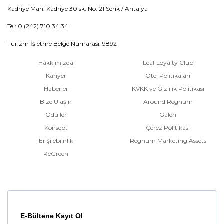
Kadriye Mah. Kadriye 30 sk. No: 21 Serik / Antalya
Tel: 0 (242) 710 34 34
Turizm İşletme Belge Numarası: 9892
Hakkımızda
Leaf Loyalty Club
Kariyer
Otel Politikaları
Haberler
KVKK ve Gizlilik Politikası
Bize Ulaşın
Around Regnum
Ödüller
Galeri
Konsept
Çerez Politikası
Erişilebilirlik
Regnum Marketing Assets
ReGreen
E-Bültene Kayıt Ol