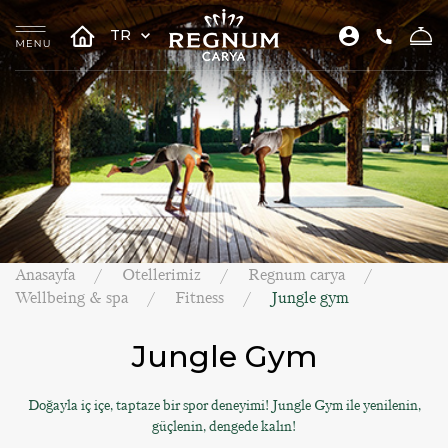
TR
Anasayfa
Otellerimiz
Regnum carya
Wellbeing & spa
Fitness
Jungle gym
Jungle Gym
Doğayla iç içe, taptaze bir spor deneyimi! Jungle Gym ile yenilenin,
güçlenin, dengede kalın!