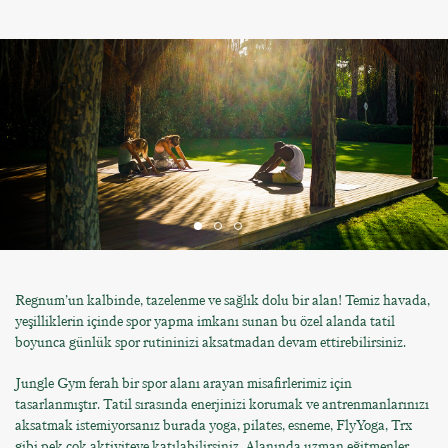
Regnum’un kalbinde, tazelenme ve sağlık dolu bir alan! Temiz havada,
yeşilliklerin içinde spor yapma imkanı sunan bu özel alanda tatil
boyunca günlük spor rutininizi aksatmadan devam ettirebilirsiniz.
Jungle Gym ferah bir spor alanı arayan misafirlerimiz için
tasarlanmıştır. Tatil sırasında enerjinizi korumak ve antrenmanlarınızı
aksatmak istemiyorsanız burada yoga, pilates, esneme, FlyYoga, Trx
gibi pek çok aktiviteye katılabilirsiniz. Alanında uzman eğitmenler