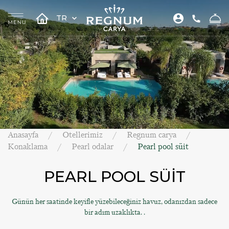
TR
Anasayfa
Otellerimiz
Regnum carya
Konaklama
Pearl odalar
Pearl pool süit
PEARL POOL SÜİT
Günün her saatinde keyifle yüzebileceğiniz havuz, odanızdan sadece
bir adım uzaklıkta. .