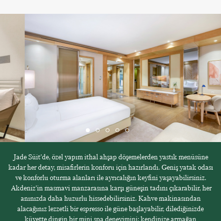
Jade Süit’de, özel yapım ithal ahşap döşemelerden yastık menüsüne
kadar her detay, misafirlerin konforu için hazırlandı. Geniş yatak odası
ve konforlu oturma alanları ile ayrıcalığın keyfini yaşayabilirsiniz.
Akdeniz’in masmavi manzarasına karşı güneşin tadını çıkarabilir, her
anınızda daha huzurlu hissedebilirsiniz. Kahve makinasından
alacağınız lezzetli bir espresso ile güne başlayabilir, dilediğinizde
küvette dingin bir mini spa deneyimini; kendinize armağan