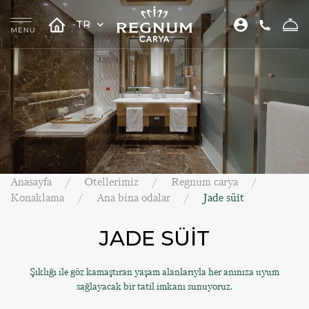
TR
Anasayfa
Otellerimiz
Regnum carya
Konaklama
Ana bina odalar
Jade süit
JADE SÜİT
Şıklığı ile göz kamaştıran yaşam alanlarıyla her anınıza uyum
sağlayacak bir tatil imkanı sunuyoruz.