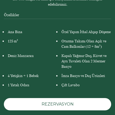
edebilirsiniz.
Özellikler
Ana Bina
Özel Yapım İthal Ahşap Döşeme
125 m²
Oturma Takımı Olan Açık ve
Cam Balkonlar (12 + 8m²)
Deniz Manzarası
Kapalı Yağmur Duş, Küvet ve
Ayrı Tuvaleti Olan 2 Mermer
Banyo
4 Yetişkin + 1 Bebek
İmza Banyo ve Duş Ürünleri
1 Yatak Odası
Çift Lavabo
REZERVASYON