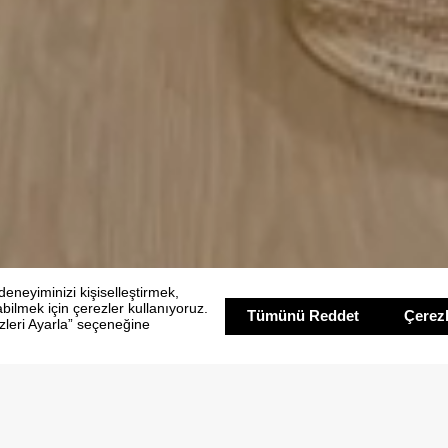
aklama
Ana bina odalar
Jade oda