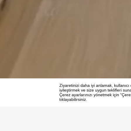
Anasayfa
Otellerimiz
Regnum carya
Kon