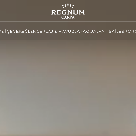
VE İÇECEK
EĞLENCE
PLAJ & HAVUZLAR
AQUALANTIS
AİLE
SPOR