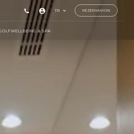
TR
REZERVASYON
GOLF
WELLBEING & SPA