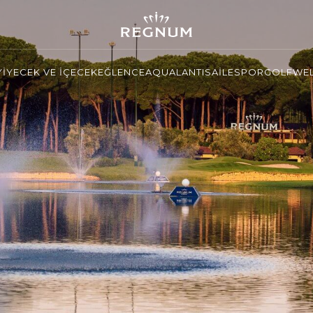
YİYECEK VE İÇECEK
EĞLENCE
AQUALANTIS
AİLE
SPOR
GOLF
WEL