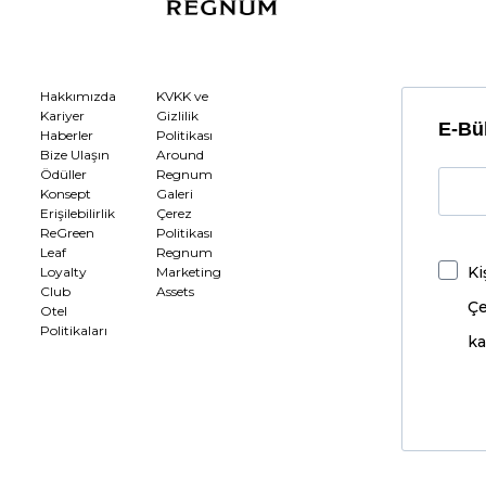
Hakkımızda
KVKK ve
Kariyer
Gizlilik
E-Bül
Haberler
Politikası
Bize Ulaşın
Around
Ödüller
Regnum
Konsept
Galeri
Erişilebilirlik
Çerez
ReGreen
Politikası
Leaf
Regnum
Ki
Loyalty
Marketing
Club
Assets
Çe
Otel
Politikaları
ka