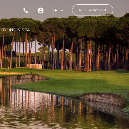
TR
REZERVASYON
LBEING & SPA