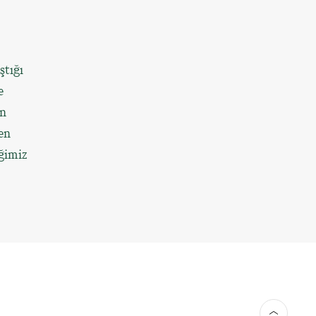
ştığı
e
ın
en
iğimiz