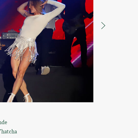
nde
“Whatcha