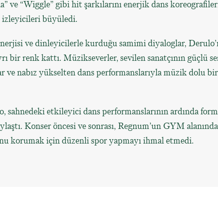
a” ve “Wiggle” gibi hit şarkılarını enerjik dans koreografiler
 izleyicileri büyüledi.
erjisi ve dinleyicilerle kurduğu samimi diyaloglar, Derulo
rı bir renk kattı. Müzikseverler, sevilen sanatçının güçlü ses
lar ve nabız yükselten dans performanslarıyla müzik dolu bir
o, sahnedeki etkileyici dans performanslarının ardında for
aylaştı. Konser öncesi ve sonrası, Regnum’un GYM alanınd
u korumak için düzenli spor yapmayı ihmal etmedi.