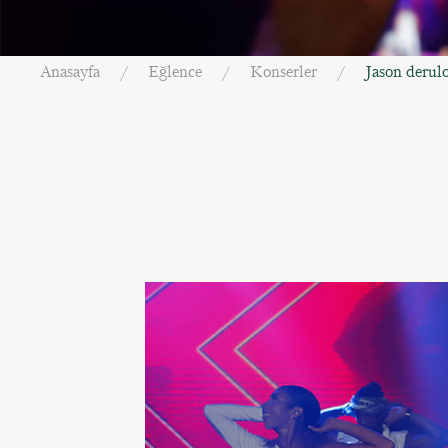
Anasayfa
Eğlence
Konserler
Jason derul