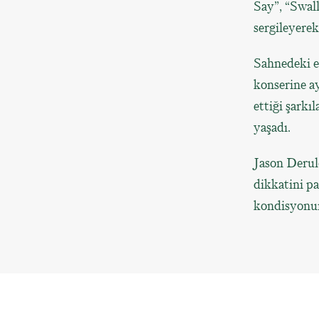
Say”, “Swall
sergileyerek
Sahnedeki en
konserine ay
ettiği şarkı
yaşadı.
Jason Derul
dikkatini p
kondisyonun