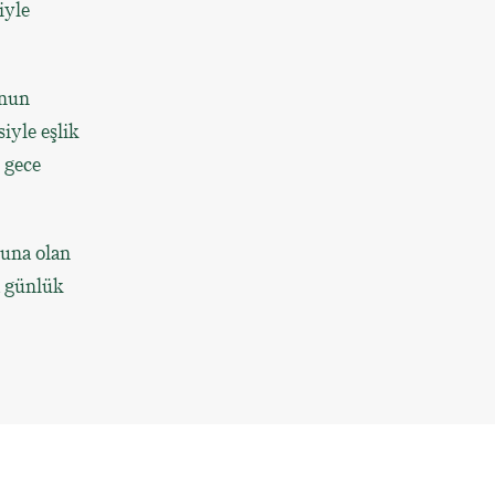
iyle
’nun
iyle eşlik
 gece
muna olan
a günlük