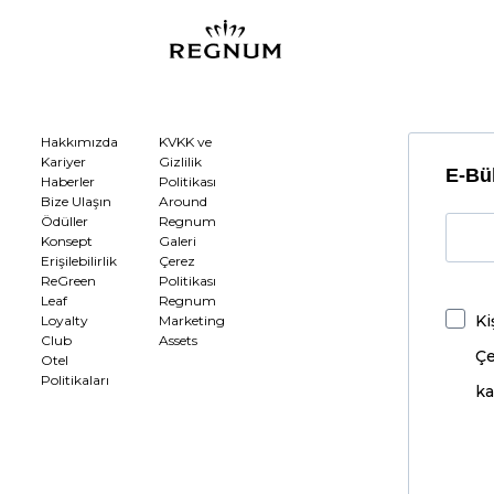
Hakkımızda
KVKK ve
Kariyer
Gizlilik
E-Bül
Haberler
Politikası
Bize Ulaşın
Around
Ödüller
Regnum
Konsept
Galeri
Erişilebilirlik
Çerez
ReGreen
Politikası
Leaf
Regnum
Ki
Loyalty
Marketing
Club
Assets
Çe
Otel
Politikaları
ka