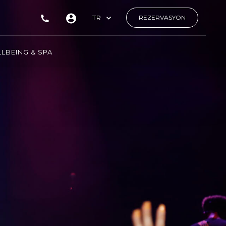
TR
REZERVASYON
LBEING & SPA