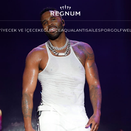
YİYECEK VE İÇECEK
EĞLENCE
AQUALANTIS
AİLE
SPOR
GOLF
WEL